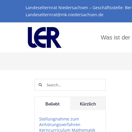
Zum
Landeselternrat Niedersachsen – Geschäftsstelle: Ber
Inhalt
Landeselternrat@mk.niedersachsen.de
springen
Was ist der
Suche
nach:
Beliebt
Kürzlich
Stellungnahme zum
Anhörungsverfahren
Kerncurriculum Mathematik